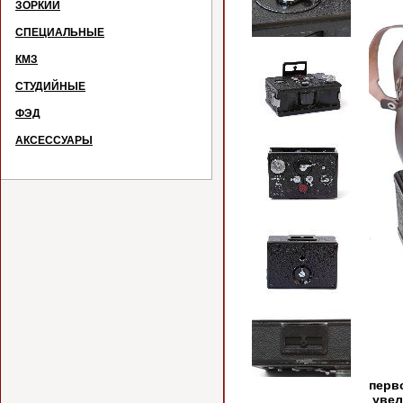
ЗОРКИЙ
СПЕЦИАЛЬНЫЕ
КМЗ
СТУДИЙНЫЕ
ФЭД
АКСЕССУАРЫ
№
Пано
перв
увел