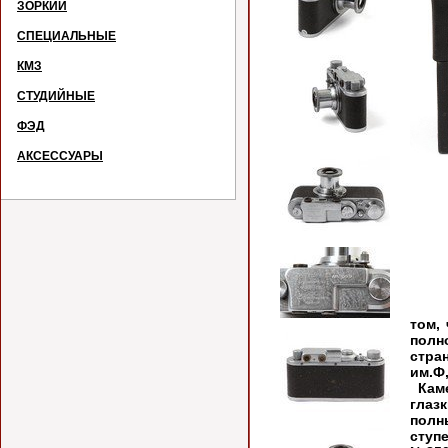
ЗОРКИЙ
СПЕЦИАЛЬНЫЕ
КМЗ
СТУДИЙНЫЕ
ФЭД
АКСЕССУАРЫ
Дост
том,
полн
стр
им.Ф
Каме
глаз
полн
ступ