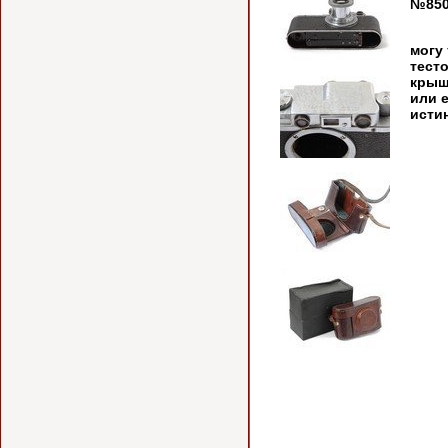
№850
Тру
могу
тест
крыш
или 
исти
скоре