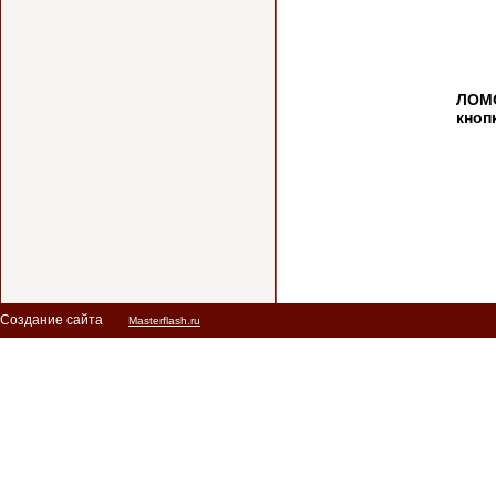
Наз
ЛОМО
кноп
Создание сайта
Masterflash.ru