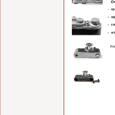
От
-
ну
- х
- г
- о
Изве